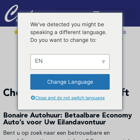
We've detected you might be
4,7 /
5
speaking a different language.





Bekijk alle reviews op Google
Do you want to change to:
Discover more activities on Bonaire with KAYAK.com
Hulp nodig?
+599 717 6050
EN
Economy
Change Language
Chevy Spark | Suzuki Swift
Close and do not switch language
Bonaire Autohuur: Betaalbare Economy
Auto’s voor Uw Eilandavontuur
Bent u op zoek naar een betrouwbare en