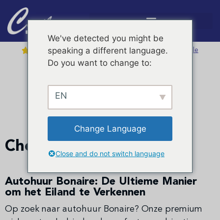
We've detected you might be
4,7 /
5
speaking a different language.





Bekijk alle reviews op Google
Do you want to change to:
Discover more activities on Bonaire with KAYAK.com
Hulp nodig?
+599 717 6050
EN
Pickup Premium
Change Language
Chevrolet Colorado
Close and do not switch language
Autohuur Bonaire: De Ultieme Manier
om het Eiland te Verkennen
Op zoek naar autohuur Bonaire? Onze premium