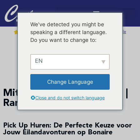
We've detected you might be
4,7 /
5
speaking a different language.





Bekijk alle reviews op Google
Do you want to change to:
Discover more activities on Bonaire with KAYAK.com
Hulp nodig?
+599 717 6050
EN
Standaard Pickup
Change Language
Mitshubishi L-200 Deluxe |
Close and do not switch language
Ram 1200
Pick Up Huren: De Perfecte Keuze voor
Jouw Eilandavonturen op Bonaire